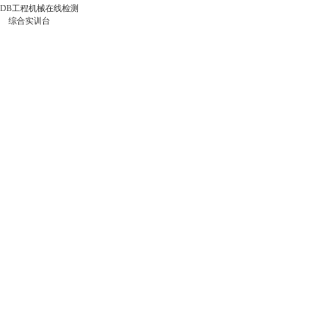
-CDB工程机械在线检测
综合实训台