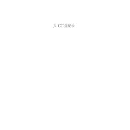
共
1
页
9
条记录