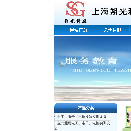
电工、电子、电拖技能实训设备
立式通用电工、电子、电拖实训设
备