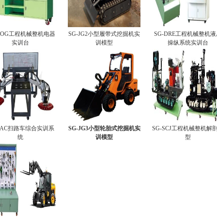
-GOG工程机械整机电器
SG-JG2小型履带式挖掘机实
SG-DRE工程机械整机液
实训台
训模型
操纵系统实训台
-SAC扫路车综合实训系
SG-JG3小型轮胎式挖掘机实
SG-SCJ工程机械整机解
统
训模型
型