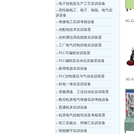
电子技能及生产工艺实训设备
高性能电工、电子、电拖、电气实
训设备
SG
维修电工实训考核设备
供配电技术实训装置
农村通信系统线路实训装置
工厂电气控制供电实训装置
PLC可编程实训装置
PLC编程及自动化实验室设备
家用电器实训设备
PLC控制液压与气动实训装置
SG
机电一体化实训设备
变频调速、工业自动化实训装置
数控机床电气维修实训考核设备
普通机床实训设备
机床电气技能培训及考核装置
钳工实验台、焊铆工实训设备
智能楼宇实训设备