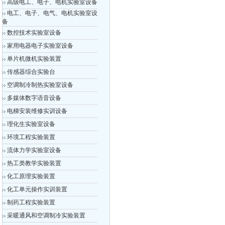
高级电工、电子、电机实验室设备
电工、电子、电气、电机实验室设
备
数控技术实验室设备
家用电器电子实验室设备
单片机微机实验装置
传感器综合实验台
空调制冷制热实验室设备
多媒体数字语音设备
电梯安装维修实训设备
理化生实验室设备
环境工程实验装置
流体力学实验室设备
热工类教学实验装置
化工原理实验装置
化工单元操作实训装置
制药工程实验装置
采暖通风和空调制冷实验装置