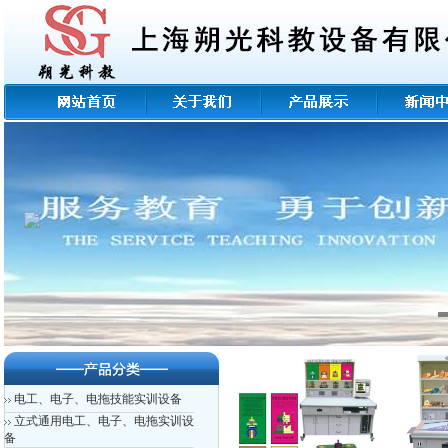
电工、电子、电拖技能实训设备
立式通用电工、电子、电拖实训设
备