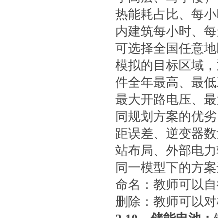
热能耗占比、每小
内建筑每小时、每
可选择全国任意地
模拟的目标区域，
件全年最高、最低
最大开路电压、最
同规划方案的优劣
距误差、逆变器数
站布局、外部电力
同一模型下的方案
命名：教师可以自
删除：教师可以对