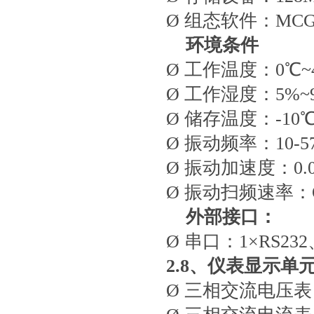
Ø 组态软件：M
环境条件
Ø 工作温度：0℃~
Ø 工作湿度：5%~
Ø 储存温度：-10℃
Ø 振动频率：10-57H
Ø 振动加速度：0.075
Ø 振动扫频速率：Oct
外部接口：
Ø 串口：1×RS232
2.8、
仪表显示单
Ø 三相交流电压表：