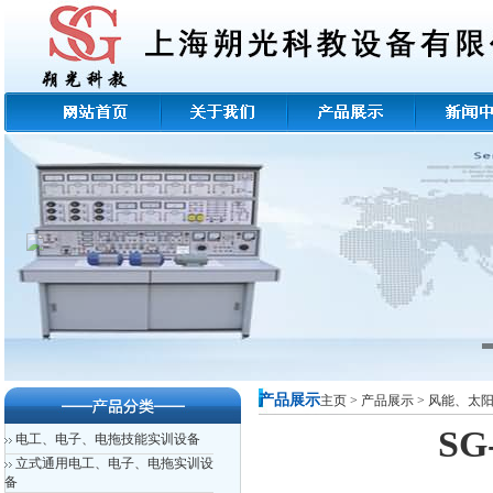
产品展示
主页
>
产品展示
>
风能、太
S
电工、电子、电拖技能实训设备
立式通用电工、电子、电拖实训设
备