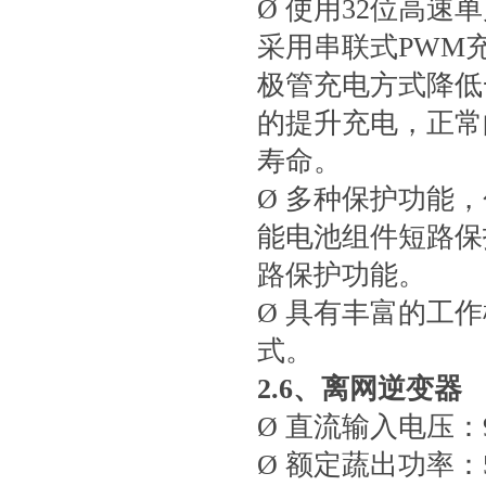
Ø 使用32位高速
采用串联式PWM
极管充电方式降低
的提升充电，正常
寿命。
Ø 多种保护功能
能电池组件短路保
路保护功能。
Ø 具有丰富的工
式。
2.
6、离网逆变器
Ø 直流输入电压：9
Ø 额定蔬出功率：5