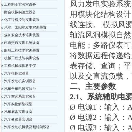
风力发电实验系统
工程制图实验室设备
财会模拟实验室设备
用模块化结构设计
化工过程控制实训装置
线连接。 模拟风
风能、太阳能发电实训装置
轴流风洞模拟自然
煤矿安全技术培训装置
轨道交通实训系统设备
电能；多路仪表可
船舶工程技术实训装置
将数据远程传递给
机械工程技能实训设备
表存储、查询；平
工程机械模拟教学仪
汽车模拟驾驶器
以及交直流负载，
汽车发动机实训设备
二、主要
参数
汽车全车电器实验台
2.
1
、
系统辅助电
汽车空调系统实验台
汽车实物解剖模型
Ø 电源1：输入：AC
汽车底盘实训设备
Ø 电源2：输入：AC
汽车变速器实训台
Ø 电源3：输入：AC
汽车发动机拆装及翻转架设备