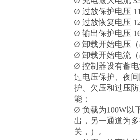
Ø 充电最大电流 3
Ø 过放保护电压 1
Ø 过放恢复电压 12
Ø 输出保护电压 
Ø 卸载开始电压（出
Ø 卸载开始电流（
Ø 控制器设有蓄
过电压保护、夜间
护、欠压和过压防
能；
Ø 负载为100W
出，另一通道为多
关，）。