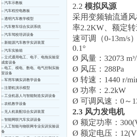
汽车示教板
2.2
模拟风
源
汽车程控电教板
采用变频轴流通风机
透明汽车教学模型
率2.2KW、额定转
汽车整车综合实训系统
汽车驾校培训设备
速可调（0-13m/
新能源汽车教学实训装置
0.1°
汽车实验箱
з
Ø 风量：32073 m
立式通用电工、电子、电拖实验室
成套设备
Ø 风压：288Pa
电工、模电、数电、电气控制实验
室设备
Ø 转速：1440 r/mi
军用车辆实训教学设备
注塑机演示模型
Ø 功率：2.2kW
工业机器人与智能制造实训设备
Ø 可调风速：0～
农机教学设备
2.3
风力发电机
无人机装配综合实训装置
智能网联汽车实训设备
Ø 额定功率：300(
人工智能与物联网专业实训实验设
Ø 额定电压：12(V
备