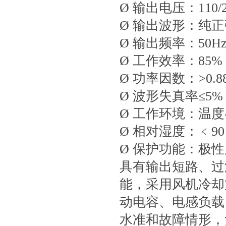
Ø 输出电压：110/2
Ø 输出波形：纯
Ø 输出频率：50H
Ø 工作效率：85%
Ø 功率因数：>0.8
Ø 波形失真率≤5
Ø 工作环境：温度-
Ø 相对湿度：﹤90
Ø 保护功能：极
具有输出短路、过
能，采用风机冷却
动电容、电感负载
水准和故障情形，