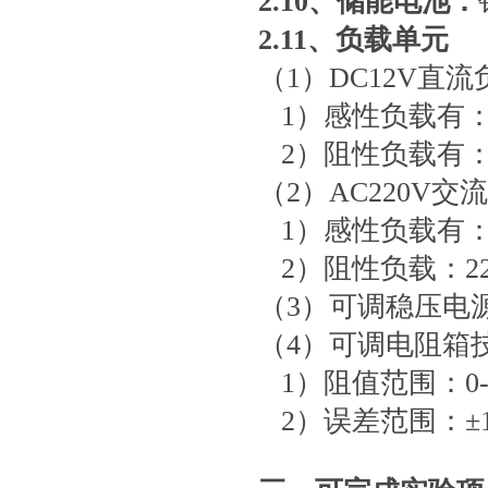
2.10、
储能
电池：
2.11、
负载单元
（1）DC12V直
1）感性负载有：1
2）阻性负载有：1
（2）AC220V
1）感性负载有：
2）阻性负载：220
（3）可调稳压电源（
（4）可调电阻箱
1）阻值范围：0-2
2）误差范围：±