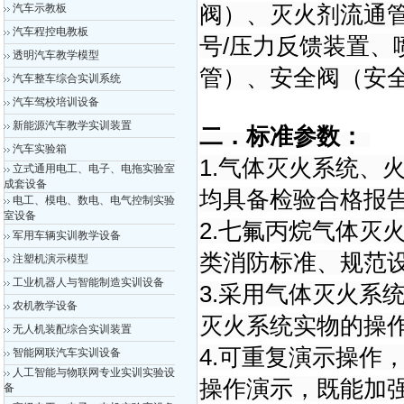
汽车示教板
阀）、灭火剂流通
汽车程控电教板
号/压力反馈装置、
透明汽车教学模型
管）、安全阀（安
汽车整车综合实训系统
汽车驾校培训设备
新能源汽车教学实训装置
二．标准参数：
汽车实验箱
1.气体灭火系统、
立式通用电工、电子、电拖实验室
成套设备
均具备检验合格报
电工、模电、数电、电气控制实验
室设备
2.七氟丙烷气体灭
军用车辆实训教学设备
类消防标准、规范
注塑机演示模型
工业机器人与智能制造实训设备
3.采用气体灭火系
农机教学设备
灭火系统实物的操
无人机装配综合实训装置
4.可重复演示操作
智能网联汽车实训设备
人工智能与物联网专业实训实验设
操作演示，既能加
备